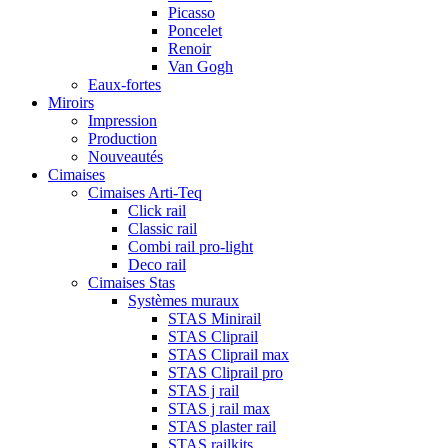
Picasso
Poncelet
Renoir
Van Gogh
Eaux-fortes
Miroirs
Impression
Production
Nouveautés
Cimaises
Cimaises Arti-Teq
Click rail
Classic rail
Combi rail pro-light
Deco rail
Cimaises Stas
Systèmes muraux
STAS Minirail
STAS Cliprail
STAS Cliprail max
STAS Cliprail pro
STAS j rail
STAS j rail max
STAS plaster rail
STAS railkits