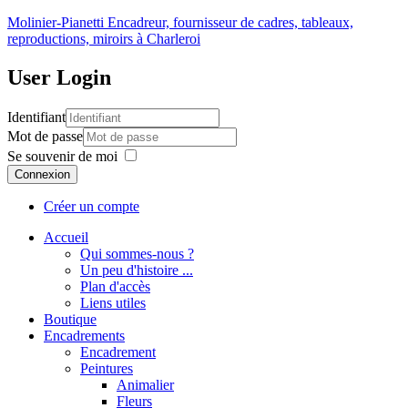
Molinier-Pianetti
Encadreur, fournisseur de cadres, tableaux,
reproductions, miroirs à Charleroi
User
Login
Identifiant
Mot de passe
Se souvenir de moi
Connexion
Créer un compte
Accueil
Qui sommes-nous ?
Un peu d'histoire ...
Plan d'accès
Liens utiles
Boutique
Encadrements
Encadrement
Peintures
Animalier
Fleurs