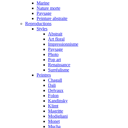
Marine
Nature morte
Paysage
Peinture abstraite
Reproductions
Styles
Abstrait
Art floral
Impressionnisme
Paysage
Photo
Pop art
Renaissance
Surréalisme
Peintres
Chagall
Dali
Delvaux
Folon
Kandinsky
Klimt
Magritte
Modigliani
Monet
Mucha