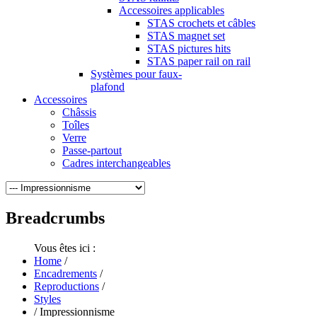
Accessoires applicables
STAS crochets et câbles
STAS magnet set
STAS pictures hits
STAS paper rail on rail
Systèmes pour faux-
plafond
Accessoires
Châssis
Toîles
Verre
Passe-partout
Cadres interchangeables
Breadcrumbs
Vous êtes ici :
Home
/
Encadrements
/
Reproductions
/
Styles
/
Impressionnisme